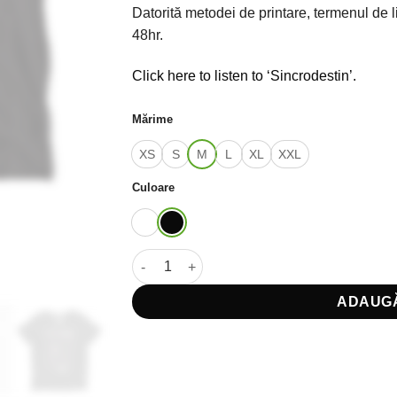
Datorită metodei de printare, termenul de l
48hr.
Click here to listen to ‘Sincrodestin’.
Mărime
XS
S
M
L
XL
XXL
Culoare
Cantitate Tricou 'Sincrodestin' Sartrowski X
ADAUGĂ