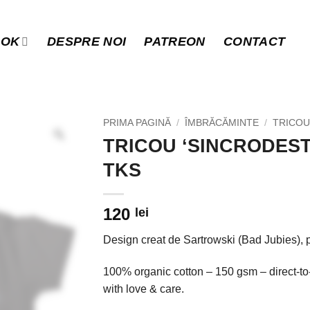
OOK
DESPRE NOI
PATREON
CONTACT
PRIMA PAGINĂ
/
ÎMBRĂCĂMINTE
/
TRICOU
TRICOU ‘SINCRODEST
TKS
120
lei
Design creat de Sartrowski (Bad Jubies), p
100% organic cotton – 150 gsm – direct-to
with love & care.