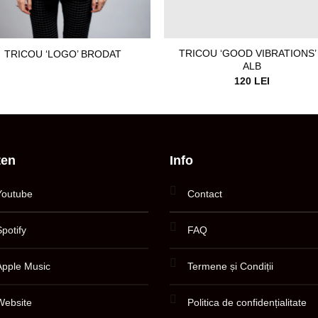
TRICOU ‘GOOD VIBRATIONS’
TRICOU ‘LOGO’ BRODAT
ALB
120
LEI
ten
Info
Youtube
Contact
Spotify
FAQ
Apple Music
Termene și Condiții
Website
Politica de confidențialitate