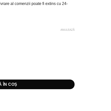
ivrare al comenzii poate fi extins cu 24-
ANULEAZĂ
 TKS
 ÎN COȘ