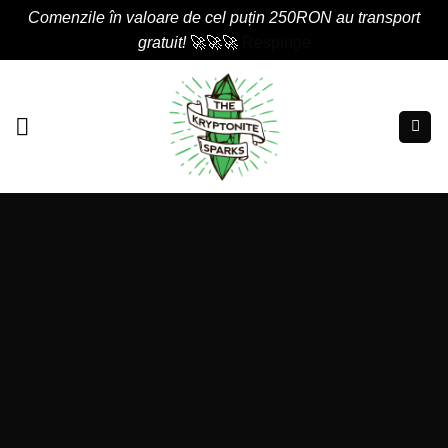
Comenzile în valoare de cel puțin 250RON au transport
gratuit!
🚀🚀🚀
Respinge
Skip
to
content