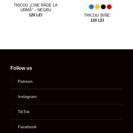
TRICOU „CINE RÂDE LA
URMĂ” – NEGRU
120
LEI
TRICOU ‘BIÑE’
120
LEI
Follow us
Patreon
Instagram
TikTok
Facebook