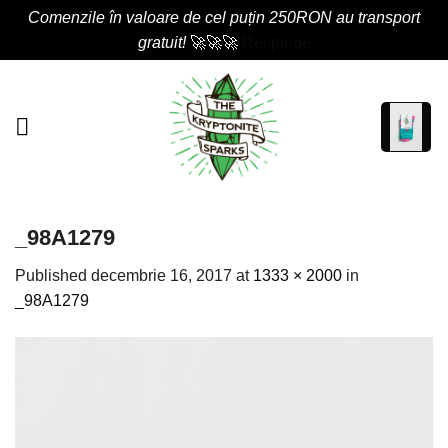
Comenzile în valoare de cel puțin 250RON au transport
gratuit!
🚀🚀🚀
Respinge
Skip
to
content
_98A1279
Published
decembrie 16, 2017
at
1333 × 2000
in
_98A1279