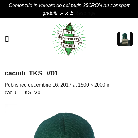
Comenzile în valoare de cel puțin 250RON au transport
gratuit!
🚀🚀🚀
Respinge
Skip
to
content
caciuli_TKS_V01
Published
decembrie 16, 2017
at
1500 × 2000
in
caciuli_TKS_V01