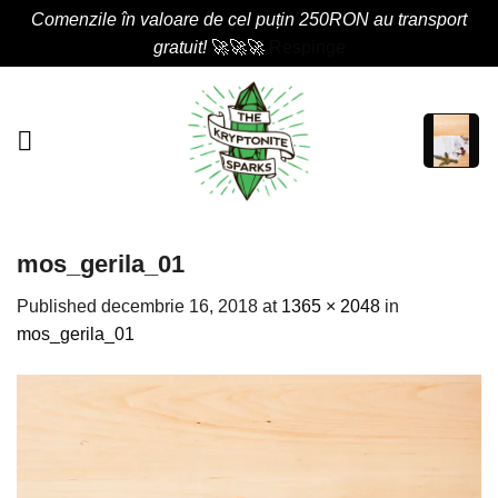
Comenzile în valoare de cel puțin 250RON au transport
gratuit!
🚀🚀🚀
Respinge
Skip
to
content
mos_gerila_01
Published
decembrie 16, 2018
at
1365 × 2048
in
mos_gerila_01