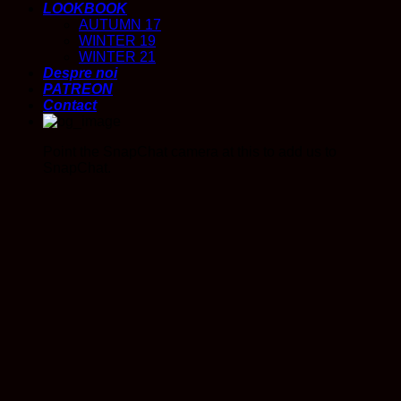
LOOKBOOK
AUTUMN 17
WINTER 19
WINTER 21
Despre noi
PATREON
Contact
Point the SnapChat camera at this to add us to
SnapChat.