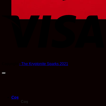
V
Copyright
- The Kryptonite Sparks 2021
Coș
Coș