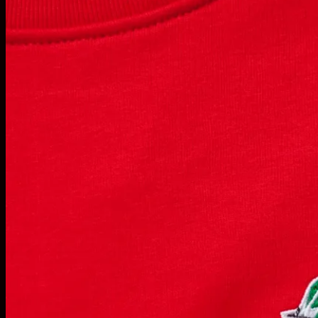
Menu
SHOP
LOOKBOOK
AUTUMN 17
WINTER 19
WINTER 21
Despre noi
PATREON
Contact
Coș