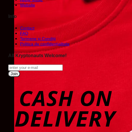
Website
Info
Contact
FAQ
Termene și Condiții
Politica de confidențialitate
All Kryptonauts Welcome!
D