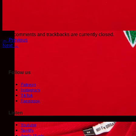
Both comments and trackbacks are currently closed.
←
Previous
Next
→
Follow us
Patreon
Instagram
TikTok
Facebook
Listen
Youtube
Spotify
Apple Music