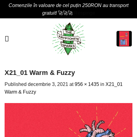
Comenzile în valoare de cel puțin 250RON au transport
gratuit!
🚀🚀🚀
Respinge
Skip
to
content
X21_01 Warm & Fuzzy
Published
decembrie 3, 2021
at
956 × 1435
in
X21_01
Warm & Fuzzy